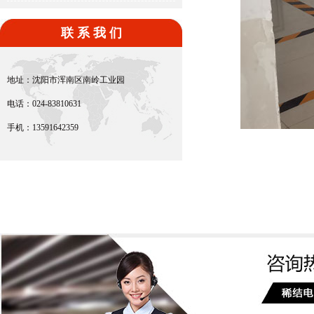
联 系 我 们
地址：沈阳市浑南区南岭工业园
电话：024-83810631
手机：13591642359