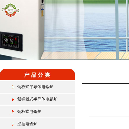
铜板式半导体电锅炉
紫铜板式半导体电锅炉
铜板式电锅炉
壁挂电锅炉