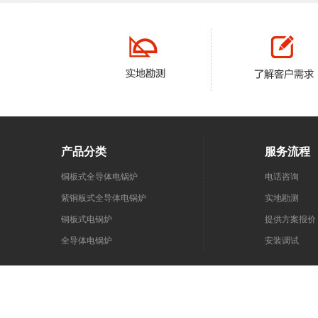
产品分类
服务流程
铜板式全导体电锅炉
电话咨询
紫铜板式全导体电锅炉
实地勘测
铜板式电锅炉
提供方案报价
全导体电锅炉
安装调试